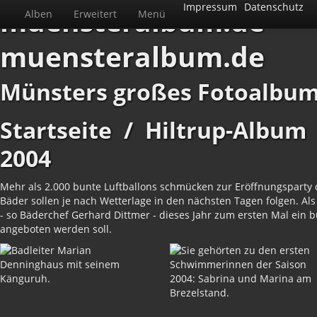
Impressum
Datenschutz
muensteralbum.de
Alben
Erweitert
Menü
muensteralbum.de
Münsters großes Fotoalbu
Startseite
/
Hiltrup-Album
2004
Mehr als 2.000 bunte Luftballons schmücken zur Eröffnungsparty d
Bäder sollen je nach Wetterlage in den nächsten Tagen folgen. Al
- so Bäderchef Gerhard Dittmer - dieses Jahr zum ersten Mal ei
angeboten werden soll.