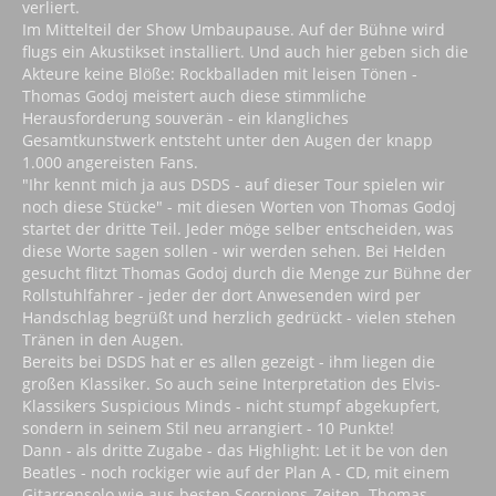
verliert.
Im Mittelteil der Show Umbaupause. Auf der Bühne wird
flugs ein Akustikset installiert. Und auch hier geben sich die
Akteure keine Blöße: Rockballaden mit leisen Tönen -
Thomas Godoj meistert auch diese stimmliche
Herausforderung souverän - ein klangliches
Gesamtkunstwerk entsteht unter den Augen der knapp
1.000 angereisten Fans.
"Ihr kennt mich ja aus DSDS - auf dieser Tour spielen wir
noch diese Stücke" - mit diesen Worten von Thomas Godoj
startet der dritte Teil. Jeder möge selber entscheiden, was
diese Worte sagen sollen - wir werden sehen. Bei Helden
gesucht flitzt Thomas Godoj durch die Menge zur Bühne der
Rollstuhlfahrer - jeder der dort Anwesenden wird per
Handschlag begrüßt und herzlich gedrückt - vielen stehen
Tränen in den Augen.
Bereits bei DSDS hat er es allen gezeigt - ihm liegen die
großen Klassiker. So auch seine Interpretation des Elvis-
Klassikers Suspicious Minds - nicht stumpf abgekupfert,
sondern in seinem Stil neu arrangiert - 10 Punkte!
Dann - als dritte Zugabe - das Highlight: Let it be von den
Beatles - noch rockiger wie auf der Plan A - CD, mit einem
Gitarrensolo wie aus besten Scorpions-Zeiten. Thomas