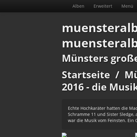
Alben
Erweitert
Menü
muensteral
muensteral
Münsters groß
Startseite
/
Mü
2016 - die Musi
Echte Hochkaräter hatten die Mac
Schramme 11 und Sister Sledge,
war die Musik vom Feinsten. Ein 