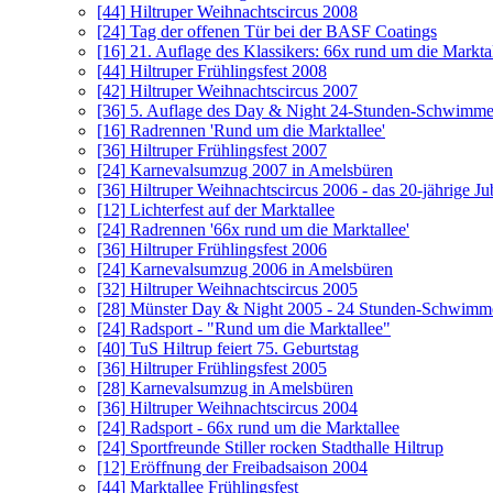
[44]
Hiltruper Weihnachtscircus 2008
[24]
Tag der offenen Tür bei der BASF Coatings
[16]
21. Auflage des Klassikers: 66x rund um die Markta
[44]
Hiltruper Frühlingsfest 2008
[42]
Hiltruper Weihnachtscircus 2007
[36]
5. Auflage des Day & Night 24-Stunden-Schwimm
[16]
Radrennen 'Rund um die Marktallee'
[36]
Hiltruper Frühlingsfest 2007
[24]
Karnevalsumzug 2007 in Amelsbüren
[36]
Hiltruper Weihnachtscircus 2006 - das 20-jährige J
[12]
Lichterfest auf der Marktallee
[24]
Radrennen '66x rund um die Marktallee'
[36]
Hiltruper Frühlingsfest 2006
[24]
Karnevalsumzug 2006 in Amelsbüren
[32]
Hiltruper Weihnachtscircus 2005
[28]
Münster Day & Night 2005 - 24 Stunden-Schwimm
[24]
Radsport - "Rund um die Marktallee"
[40]
TuS Hiltrup feiert 75. Geburtstag
[36]
Hiltruper Frühlingsfest 2005
[28]
Karnevalsumzug in Amelsbüren
[36]
Hiltruper Weihnachtscircus 2004
[24]
Radsport - 66x rund um die Marktallee
[24]
Sportfreunde Stiller rocken Stadthalle Hiltrup
[12]
Eröffnung der Freibadsaison 2004
[44]
Marktallee Frühlingsfest