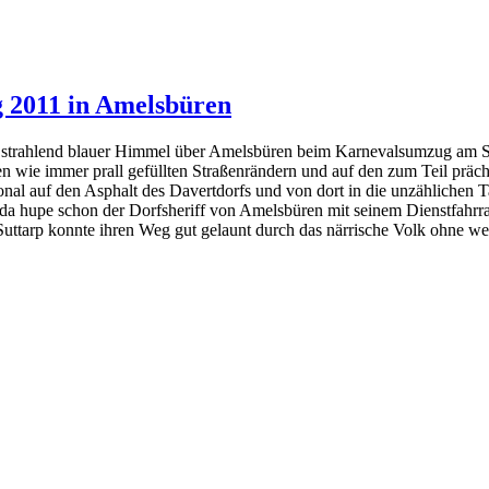
 2011 in Amelsbüren
r strahlend blauer Himmel über Amelsbüren beim Karnevalsumzug am So
en wie immer prall gefüllten Straßenrändern und auf den zum Teil pr
al auf den Asphalt des Davertdorfs und von dort in die unzählichen 
a hupe schon der Dorfsheriff von Amelsbüren mit seinem Dienstfahrra
ttarp konnte ihren Weg gut gelaunt durch das närrische Volk ohne wei