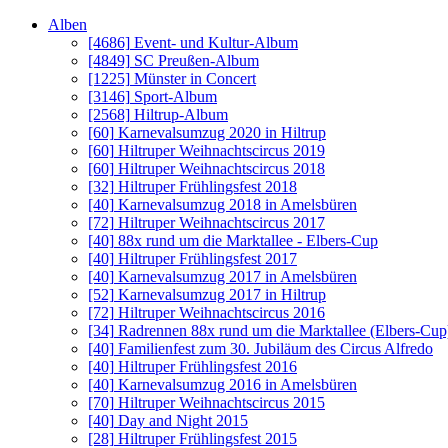
Alben
[4686]
Event- und Kultur-Album
[4849]
SC Preußen-Album
[1225]
Münster in Concert
[3146]
Sport-Album
[2568]
Hiltrup-Album
[60]
Karnevalsumzug 2020 in Hiltrup
[60]
Hiltruper Weihnachtscircus 2019
[60]
Hiltruper Weihnachtscircus 2018
[32]
Hiltruper Frühlingsfest 2018
[40]
Karnevalsumzug 2018 in Amelsbüren
[72]
Hiltruper Weihnachtscircus 2017
[40]
88x rund um die Marktallee - Elbers-Cup
[40]
Hiltruper Frühlingsfest 2017
[40]
Karnevalsumzug 2017 in Amelsbüren
[52]
Karnevalsumzug 2017 in Hiltrup
[72]
Hiltruper Weihnachtscircus 2016
[34]
Radrennen 88x rund um die Marktallee (Elbers-Cup
[40]
Familienfest zum 30. Jubiläum des Circus Alfredo
[40]
Hiltruper Frühlingsfest 2016
[40]
Karnevalsumzug 2016 in Amelsbüren
[70]
Hiltruper Weihnachtscircus 2015
[40]
Day and Night 2015
[28]
Hiltruper Frühlingsfest 2015