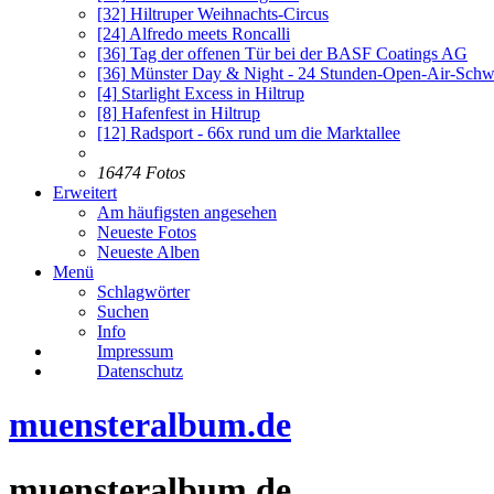
[32]
Hiltruper Weihnachts-Circus
[24]
Alfredo meets Roncalli
[36]
Tag der offenen Tür bei der BASF Coatings AG
[36]
Münster Day & Night - 24 Stunden-Open-Air-Sch
[4]
Starlight Excess in Hiltrup
[8]
Hafenfest in Hiltrup
[12]
Radsport - 66x rund um die Marktallee
16474 Fotos
Erweitert
Am häufigsten angesehen
Neueste Fotos
Neueste Alben
Menü
Schlagwörter
Suchen
Info
Impressum
Datenschutz
muensteralbum.de
muensteralbum.de