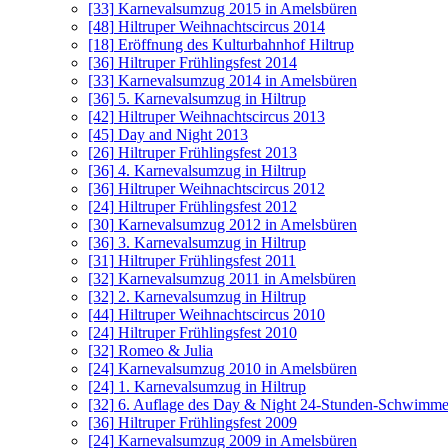
[33]
Karnevalsumzug 2015 in Amelsbüren
[48]
Hiltruper Weihnachtscircus 2014
[18]
Eröffnung des Kulturbahnhof Hiltrup
[36]
Hiltruper Frühlingsfest 2014
[33]
Karnevalsumzug 2014 in Amelsbüren
[36]
5. Karnevalsumzug in Hiltrup
[42]
Hiltruper Weihnachtscircus 2013
[45]
Day and Night 2013
[26]
Hiltruper Frühlingsfest 2013
[36]
4. Karnevalsumzug in Hiltrup
[36]
Hiltruper Weihnachtscircus 2012
[24]
Hiltruper Frühlingsfest 2012
[30]
Karnevalsumzug 2012 in Amelsbüren
[36]
3. Karnevalsumzug in Hiltrup
[31]
Hiltruper Frühlingsfest 2011
[32]
Karnevalsumzug 2011 in Amelsbüren
[32]
2. Karnevalsumzug in Hiltrup
[44]
Hiltruper Weihnachtscircus 2010
[24]
Hiltruper Frühlingsfest 2010
[32]
Romeo & Julia
[24]
Karnevalsumzug 2010 in Amelsbüren
[24]
1. Karnevalsumzug in Hiltrup
[32]
6. Auflage des Day & Night 24-Stunden-Schwimme
[36]
Hiltruper Frühlingsfest 2009
[24]
Karnevalsumzug 2009 in Amelsbüren