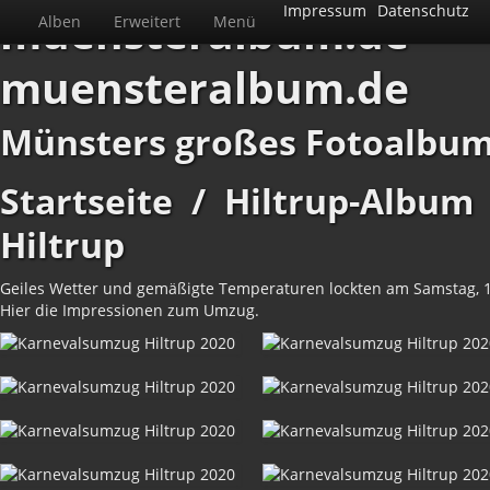
Impressum
Datenschutz
muensteralbum.de
Alben
Erweitert
Menü
muensteralbum.de
Münsters großes Fotoalbu
Startseite
/
Hiltrup-Album
Hiltrup
Geiles Wetter und gemäßigte Temperaturen lockten am Samstag, 15
Hier die Impressionen zum Umzug.